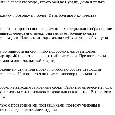
н в своей квартире, кто-то ожидает усадку дома и только
хнику, проводку и прочее. Из-за большого количества
из опытных профессионалов, имеющих специальное образование.
лняется черновая отделка, она занимает большую часть
 не выходим. Наш ремонт однокомнатной квартиры 40 кв цена
 обязанность на себя, либо подробно курируем хозяев
вартире 40 новостройка в кратчайшие сроки. Предоставляем
ремонта однокомнатной квартиры.
деленный стиль или проект полностью соответствующий
териалов. Нам остается подписать договор на ремонт и
ром, не выходим за крайние сроки. Гарантия на ремонт 2 года.
я наличием сотен отзывов от довольных клиентов. Выполняем
ну.
олько с проверенными поставщиками, поэтому уверены в
оит проводка, не отойдет отделка.