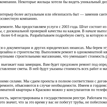
компании. Некоторые жильцы хотели бы видеть уникальный дизай
интерьер более актуальным или обезопасить быт — заменив санте
росовестную компанию.
ремонте. Мы предоставляем услуги с 2003 года. Штат состоит 
ы, с доскональной проверкой качества на каждом. В начале выпо
 более 6-8 недель. Разрабатываем подробную смету, за которую
ся о документации и других юридических нюансах. Мы берем эту
 дизайна и строительству. Выполняем ремонт в однокомнатной к
 крупными строительными магазинами, что уменьшает стоимость 
ыезжает наш замерщик. Вам будет предложен ремонт под опре
тавление сметы. В ней будут указаны стоимость всех работ и ма
оими силами. Мы сдаем проекты в полном соответствии с догово
емонте, объясняются в случае необходимости. Имеем и гордимс
омнатной квартиры в Красково можно у консультантов по телефо
ость, зарегистрированы в государственном реестре. Работаем т
то значит, что за это время у вас не побегут трубы, не побеспок