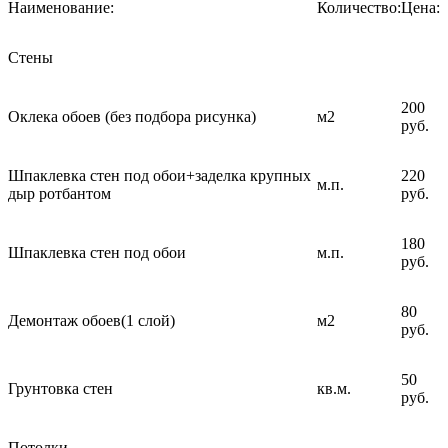
Наименование:
Количество:
Цена:
Стены
200
Оклека обоев (без подбора рисунка)
м2
руб.
Шпаклевка стен под обои+заделка крупных
220
м.п.
дыр ротбантом
руб.
180
Шпаклевка стен под обои
м.п.
руб.
80
Демонтаж обоев(1 слой)
м2
руб.
50
Грунтовка стен
кв.м.
руб.
Потолки