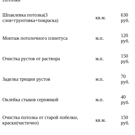
Шпаклевка потолка(3
630
кв.м.
слоя+грунтовка+покраска)
руб.
120
Монтаж потолочного плинтуса
м.п.
руб.
150
Очистка рустов от раствора
м.п.
руб.
70
Заделка трещин рустов
м.п.
руб.
40
Оклейка стыков серпянкой
м.п.
руб.
Очистка потолка от старой побелки,
150
кв.м.
краски(частично)
руб.