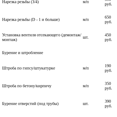
Нарезка резьбы (3/4)
м/п
руб.
650
Нарезка резьбы (D - 1 и больше)
м/п
руб.
Установка вентиля отсекающего (демонтаж/
450
шт.
монтаж)
руб.
Бурение и штробление
190
Штроба по гипсу/штукатурке
м/п
руб.
350
Штроба по бетону/кирпичу
м/п
руб.
390
Бурение отверстий (под трубы)
шт.
руб.